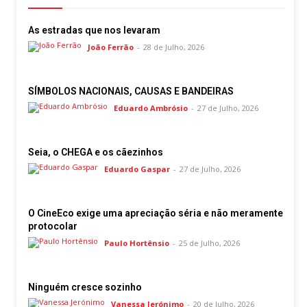
Publicidade
Voz da Solidariedade
As estradas que nos levaram
João Ferrão
-
28 de Julho, 2026
»»» Fundação Aurora Borges
SÍMBOLOS NACIONAIS, CAUSAS E BANDEIRAS
Seia em Números
Eduardo Ambrósio
-
27 de Julho, 2026
AUTÁRQUICAS 2025 em Seia
Seia, o CHEGA e os cãezinhos
Contactos
Eduardo Gaspar
-
27 de Julho, 2026
Tel. 238 310 090 (chamada para a rede fixa nacional)
E-mail: jornalsantamarinha@gmail.com
O CineEco exige uma apreciação séria e não meramente
Facebook
Instagram
Youtube
protocolar
Paulo Hortênsio
-
25 de Julho, 2026
Estatuto editorial
Sobre o Jornal
Contactos
Ficha Técnica
Ninguém cresce sozinho
Vanessa Jerónimo
-
20 de Julho, 2026