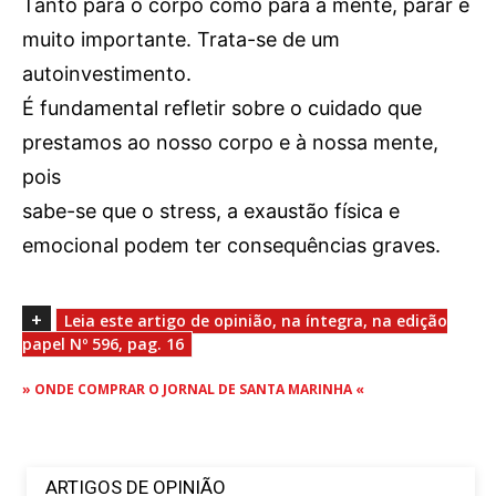
Tanto para o corpo como para a mente, parar é
OCORRÊNCIAS
muito importante. Trata-se de um
EMPRESAS E INOVAÇÃO
autoinvestimento.
DESPORTO
É fundamental refletir sobre o cuidado que
JOVENS PENSADORES
prestamos ao nosso corpo e à nossa mente,
SENENSES PELO MUNDO
pois
EM FOCO
sabe-se que o stress, a exaustão física e
OPINIÃO DOS LEITORES
emocional podem ter consequências graves.
ANDANDO POR AÍ
EM LUTO
+
Leia este artigo de opinião, na íntegra, na edição
COLUNISTAS do JSM
papel Nº 596, pag. 16
» ONDE COMPRAR O JORNAL DE SANTA MARINHA «
Assinaturas
Onde comprar o Jornal
ARTIGOS DE OPINIÃO