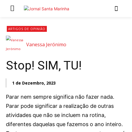
INÍCIO
ARTIGOS DE OPINIÃO
ÚLTIMAS NOTÍCIAS
Vanessa Jerónimo
ARTIGOS DE OPINIÃO
Stop! SIM, TU!
Secções
MARCHAS POPULARES DE SÃO JOÃO 2026
1 de Dezembro, 2023
NATAL NAS FREGUESIAS
ATUALIDADE
Parar nem sempre significa não fazer nada.
POLÍTICA
Parar pode significar a realização de outras
REGIÃO
atividades que não se incluem na rotina,
CULTURA E LAZER
diferentes daquelas que fazemos o ano inteiro.
SOCIEDADE