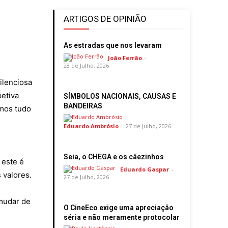
ARTIGOS DE OPINIÃO
As estradas que nos levaram
João Ferrão
-
28 de Julho, 2026
ilenciosa
etiva
SÍMBOLOS NACIONAIS, CAUSAS E
BANDEIRAS
mos tudo
Eduardo Ambrósio
-
27 de Julho, 2026
Seia, o CHEGA e os cãezinhos
 este é
Eduardo Gaspar
-
 valores.
27 de Julho, 2026
 mudar de
O CineEco exige uma apreciação
séria e não meramente protocolar