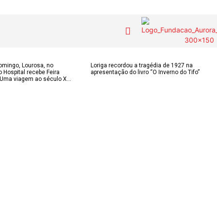
COLUNISTAS do
MAS
Contactos
domingo, Lourosa, no
Loriga recordou a tragédia de 1927 na
o Hospital recebe Feira
apresentação do livro “O Inverno do Tifo”
JSM
IAS
Uma viagem ao século X...
Tel. 238 310 090 
para a rede fixa n
E-mail:
OS DE
Assinaturas
jornalsantamarin
ÃO
Onde comprar o Jornal
Faceboo
s
Publicidade
Instagr
 POPULARES
Voz da Solidariedade
Youtube
OÃO 2026
AS FREGUESIAS
»»» Fundação Aurora
ADE
Borges