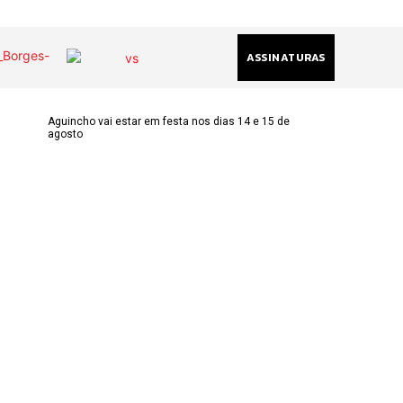
ASSINATURAS
Aguincho vai estar em festa nos dias 14 e 15 de
agosto
(chamada
acional)
ha@gmail.com
k
am