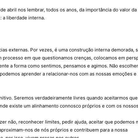
 de abril nos lembrar, todos os anos, da importância do valor da
Seia em Números
 a liberdade interna.
 E LAZER
AUTÁRQUICAS 2025
em Seia
DE
CIAS
S E INOVAÇÃO
cias externas. Por vezes, é uma construção interna demorada, s
TO
um processo em que questionamos crenças, colocamos em persp
PENSADORES
ente a forma como sentimos, pensamos e agimos. Não escolhe
S PELO
 podemos aprender a relacionar-nos com as nossas emoções e
DOS LEITORES
initivo. Seremos verdadeiramente livres quando aceitarmos que
 POR AÍ
onde existe um alinhamento connosco próprios e com os nossos
er não, reconhecer limites, pedir ajuda, aceitar que podemos
 aproximam-nos de nós próprios e contribuem para a nossa
 editorial
Sobre o Jornal
Contactos
Ficha Técnica
e, por isso, vivem presas nos outros.