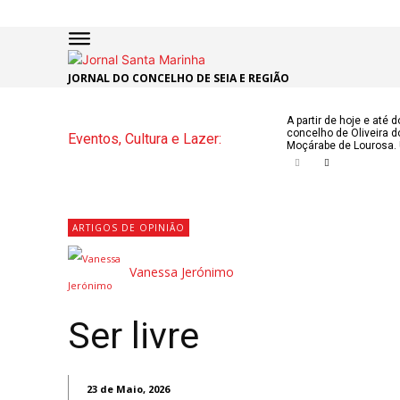
JORNAL DO CONCELHO DE SEIA E REGIÃO
INÍCIO
ÚLTI
A partir de hoje e até 
concelho de Oliveira d
Eventos, Cultura e Lazer:
NOTÍC
Moçárabe de Lourosa. 
ARTIG
OPINI
ARTIGOS DE OPINIÃO
Vanessa Jerónimo
Secçõe
MARCHAS
DE SÃO J
Ser livre
NATAL N
ATUALID
23 de Maio, 2026
POLÍTICA