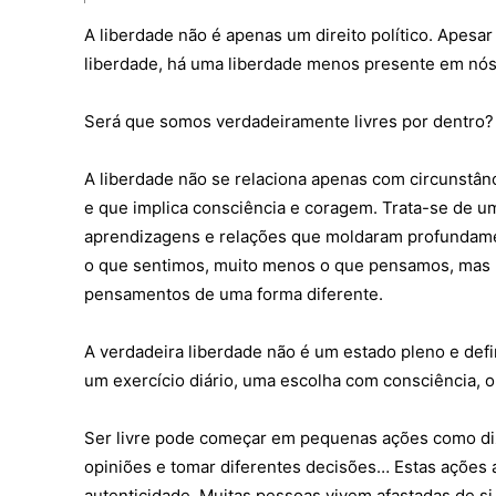
REGIÃO
A liberdade não é apenas um direito político. Apesar
liberdade, há uma liberdade menos presente em nós:
CULTURA
SOCIEDA
Será que somos verdadeiramente livres por dentro?
OCORRÊN
EMPRESA
A liberdade não se relaciona apenas com circunstân
DESPOR
e que implica consciência e coragem. Trata-se de 
JOVENS 
aprendizagens e relações que moldaram profundam
SENENSE
o que sentimos, muito menos o que pensamos, mas
MUNDO
pensamentos de uma forma diferente.
EM FOCO
OPINIÃO 
A verdadeira liberdade não é um estado pleno e def
ANDANDO
um exercício diário, uma escolha com consciência, 
EM LUTO
Ser livre pode começar em pequenas ações como diz
opiniões e tomar diferentes decisões… Estas ações
Estatuto
autenticidade. Muitas pessoas vivem afastadas de si 