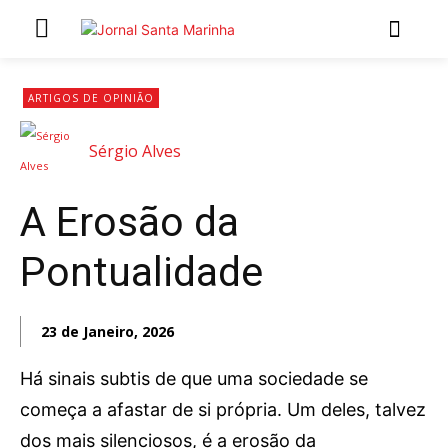
INÍCIO
ARTIGOS DE OPINIÃO
ÚLTIMAS NOTÍCIAS
Sérgio Alves
ARTIGOS DE OPINIÃO
A Erosão da
Secções
Pontualidade
MARCHAS POPULARES DE SÃO JOÃO 2026
NATAL NAS FREGUESIAS
ATUALIDADE
23 de Janeiro, 2026
POLÍTICA
Há sinais subtis de que uma sociedade se
REGIÃO
começa a afastar de si própria. Um deles, talvez
CULTURA E LAZER
dos mais silenciosos, é a erosão da
SOCIEDADE