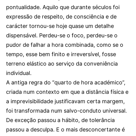
pontualidade. Aquilo que durante séculos foi
OCORRÊNCIAS
EMPRESAS E INOVAÇÃO
expressão de respeito, de consciência e de
DESPORTO
carácter tornou-se hoje quase um detalhe
JOVENS PENSADORES
dispensável. Perdeu-se o foco, perdeu-se o
SENENSES PELO MUNDO
pudor de falhar a hora combinada, como se o
EM FOCO
tempo, esse bem finito e irreversível, fosse
OPINIÃO DOS LEITORES
terreno elástico ao serviço da conveniência
ANDANDO POR AÍ
individual.
EM LUTO
A antiga regra do “quarto de hora académico”,
COLUNISTAS do JSM
criada num contexto em que a distância física e
a imprevisibilidade justificavam certa margem,
foi transformada num salvo-conduto universal.
Assinaturas
De exceção passou a hábito, de tolerância
Onde comprar o Jornal
passou a desculpa. E o mais desconcertante é