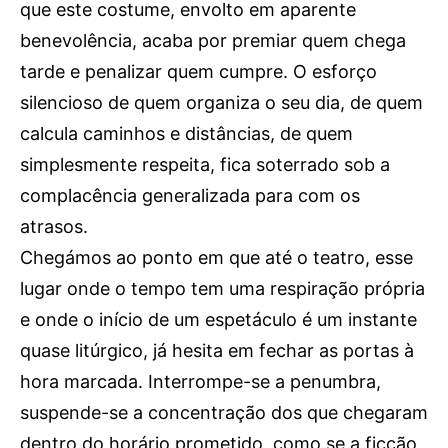
Publicidade
que este costume, envolto em aparente
benevolência, acaba por premiar quem chega
Voz da Solidariedade
tarde e penalizar quem cumpre. O esforço
»»» Fundação Aurora Borges
silencioso de quem organiza o seu dia, de quem
calcula caminhos e distâncias, de quem
Seia em Números
simplesmente respeita, fica soterrado sob a
AUTÁRQUICAS 2025 em Seia
complacência generalizada para com os
atrasos.
Contactos
Chegámos ao ponto em que até o teatro, esse
Tel. 238 310 090 (chamada para a rede fixa nacional)
lugar onde o tempo tem uma respiração própria
E-mail: jornalsantamarinha@gmail.com
e onde o início de um espetáculo é um instante
Facebook
Instagram
Youtube
quase litúrgico, já hesita em fechar as portas à
hora marcada. Interrompe-se a penumbra,
Estatuto editorial
Sobre o Jornal
Contactos
suspende-se a concentração dos que chegaram
Ficha Técnica
dentro do horário prometido, como se a ficção