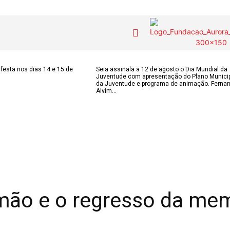
COLUNISTAS do
MAS
Contactos
festa nos dias 14 e 15 de
Seia assinala a 12 de agosto o Dia Mundial da
Juventude com apresentação do Plano Munici
JSM
IAS
da Juventude e programa de animação. Ferna
Alvim...
Tel. 238 310 090 
para a rede fixa n
E-mail:
OS DE
Assinaturas
jornalsantamarin
ÃO
Onde comprar o Jornal
Faceboo
s
Publicidade
Instagr
 POPULARES
Voz da Solidariedade
Youtube
OÃO 2026
ão e o regresso da memó
AS FREGUESIAS
»»» Fundação Aurora
ADE
Borges