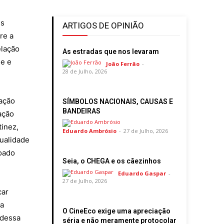
es
ARTIGOS DE OPINIÃO
re a
elação
As estradas que nos levaram
se e
João Ferrão
-
28 de Julho, 2026
ação
SÍMBOLOS NACIONAIS, CAUSAS E
BANDEIRAS
ação
tinez,
Eduardo Ambrósio
-
27 de Julho, 2026
qualidade
voado
Seia, o CHEGA e os cãezinhos
Eduardo Gaspar
-
27 de Julho, 2026
car
 a
O CineEco exige uma apreciação
 dessa
séria e não meramente protocolar