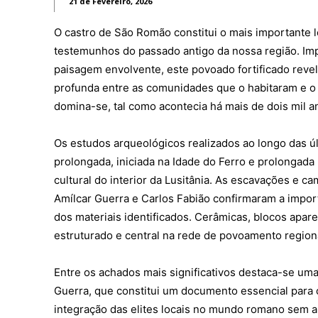
21 de Fevereiro, 2026
REGIÃO
O castro de São Romão constitui o mais importante 
CULTURA
testemunhos do passado antigo da nossa região. Im
SOCIEDA
paisagem envolvente, este povoado fortificado revel
OCORRÊN
profunda entre as comunidades que o habitaram e o t
EMPRESA
domina-se, tal como acontecia há mais de dois mil a
DESPOR
Os estudos arqueológicos realizados ao longo das 
JOVENS 
prolongada, iniciada na Idade do Ferro e prolonga
SENENSE
MUNDO
cultural do interior da Lusitânia. As escavações e
Amílcar Guerra e Carlos Fabião confirmaram a import
EM FOCO
dos materiais identificados. Cerâmicas, blocos apa
OPINIÃO 
estruturado e central na rede de povoamento region
ANDANDO
EM LUTO
Entre os achados mais significativos destaca-se uma
Guerra, que constitui um documento essencial para c
Estatuto
integração das elites locais no mundo romano sem a