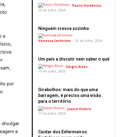
ia,
Paulo Hortênsio
-
25 de Julho, 2026
cto
Ninguém cresce sozinho
o e
Vanessa Jerónimo
-
20 de Julho, 2026
ísico,
cisiva
Um país a discutir sem saber o quê
er
Sérgio Alves
-
ssam,
19 de Julho, 2026
ito por
Girabolhos: mais do que uma
 o
barragem, é preciso uma visão
para o território
Joana Viveiro
-
17 de Julho, 2026
 divulgar
aisagem e
Cuidar dos Enfermeiros: