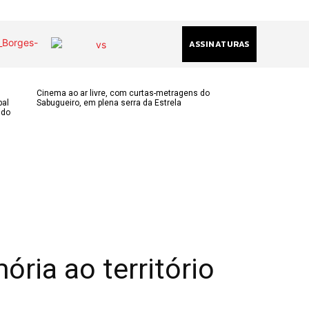
ASSINATURAS
Cinema ao ar livre, com curtas-metragens do
pal
Sabugueiro, em plena serra da Estrela
ndo
(chamada
acional)
ha@gmail.com
k
am
ria ao território