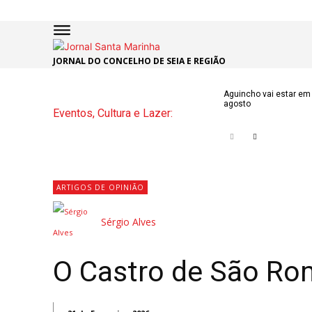
JORNAL DO CONCELHO DE SEIA E REGIÃO
INÍCIO
ÚLTI
Aguincho vai estar em 
agosto
Eventos, Cultura e Lazer:
NOTÍC
ARTIG
OPINI
ARTIGOS DE OPINIÃO
Secçõe
Sérgio Alves
MARCHAS
DE SÃO J
O Castro de São Rom
NATAL N
ATUALID
POLÍTICA