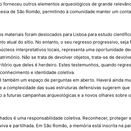
stro forneceu outros elementos arqueológicos de grande relevânc
uesia de São Romão, permitindo à comunidade manter um conta
 materiais foram deslocados para Lisboa para estudo científic
 atual do sítio. No entanto, o seu regresso progressivo, seja f
núcleos interpretativos locais, representa uma oportunidade de
atrimónio. Não se trata de devolver objetos, trata-se de devolv
rritório que deles é herdeiro. Estes testemunhos, quando regre
conhecimento e identidade coletiva.
é também um espaço de perguntas em aberto. Haverá ainda mu
e a complexidade das suas estruturas defensivas sugerem que
o a futuras campanhas arqueológicas e a novos olhares sobre o
hados é uma responsabilidade coletiva. Reconhecer, proteger e
 viva e partilhada. Em São Romão, a memória está inscrita na p