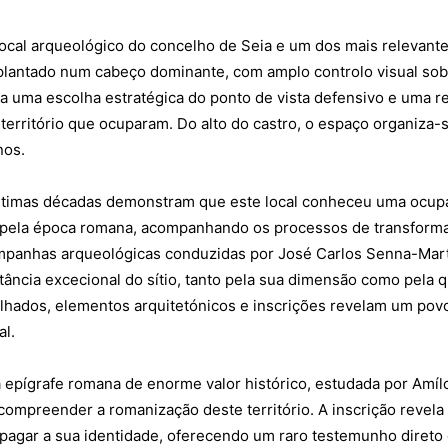
Seia em Números
local arqueológico do concelho de Seia e um dos mais relevant
 E LAZER
AUTÁRQUICAS 2025
plantado num cabeço dominante, com amplo controlo visual sob
em Seia
DE
a uma escolha estratégica do ponto de vista defensivo e uma r
CIAS
erritório que ocuparam. Do alto do castro, o espaço organiza-
S E INOVAÇÃO
nos.
TO
últimas décadas demonstram que este local conheceu uma ocup
PENSADORES
da pela época romana, acompanhando os processos de transform
S PELO
 campanhas arqueológicas conduzidas por José Carlos Senna-Mar
ância excecional do sítio, tanto pela sua dimensão como pela 
relhados, elementos arquitetónicos e inscrições revelam um po
DOS LEITORES
al.
 POR AÍ
 epígrafe romana de enorme valor histórico, estudada por Amíl
ompreender a romanização deste território. A inscrição revela
 editorial
Sobre o Jornal
Contactos
Ficha Técnica
pagar a sua identidade, oferecendo um raro testemunho direto