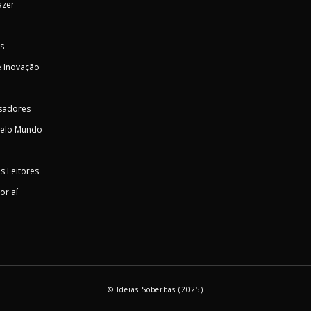
azer
s
 Inovação
sadores
pelo Mundo
s Leitores
or aí
© Ideias Soberbas (2025)