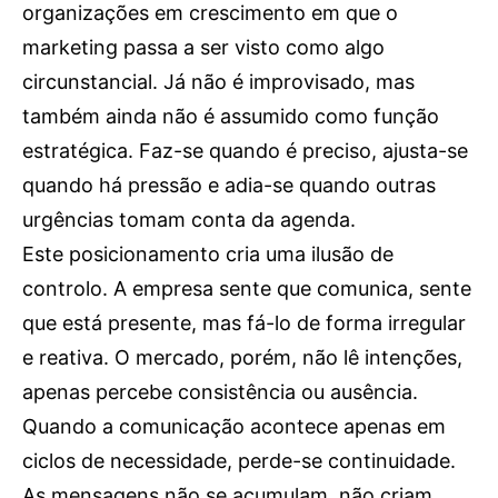
organizações em crescimento em que o
OCORRÊNCIAS
marketing passa a ser visto como algo
EMPRESAS E INOVAÇÃO
circunstancial. Já não é improvisado, mas
DESPORTO
também ainda não é assumido como função
JOVENS PENSADORES
estratégica. Faz-se quando é preciso, ajusta-se
SENENSES PELO MUNDO
quando há pressão e adia-se quando outras
EM FOCO
urgências tomam conta da agenda.
OPINIÃO DOS LEITORES
Este posicionamento cria uma ilusão de
ANDANDO POR AÍ
controlo. A empresa sente que comunica, sente
EM LUTO
que está presente, mas fá-lo de forma irregular
COLUNISTAS do JSM
e reativa. O mercado, porém, não lê intenções,
apenas percebe consistência ou ausência.
Assinaturas
Quando a comunicação acontece apenas em
Onde comprar o Jornal
ciclos de necessidade, perde-se continuidade.
As mensagens não se acumulam, não criam