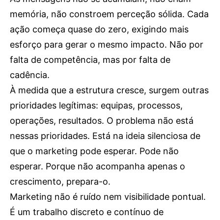
Publicidade
memória, não constroem perceção sólida. Cada
Voz da Solidariedade
ação começa quase do zero, exigindo mais
»»» Fundação Aurora Borges
esforço para gerar o mesmo impacto. Não por
falta de competência, mas por falta de
Seia em Números
cadência.
AUTÁRQUICAS 2025 em Seia
À medida que a estrutura cresce, surgem outras
prioridades legítimas: equipas, processos,
Contactos
operações, resultados. O problema não está
Tel. 238 310 090 (chamada para a rede fixa nacional)
nessas prioridades. Está na ideia silenciosa de
E-mail: jornalsantamarinha@gmail.com
que o marketing pode esperar. Pode não
Facebook
Instagram
Youtube
esperar. Porque não acompanha apenas o
crescimento, prepara-o.
Estatuto editorial
Sobre o Jornal
Contactos
Marketing não é ruído nem visibilidade pontual.
Ficha Técnica
É um trabalho discreto e contínuo de