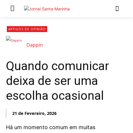
INÍCIO
ARTIGOS DE OPINIÃO
ÚLTIMAS NOTÍCIAS
Dappin
ARTIGOS DE OPINIÃO
Quando comunicar
Secções
deixa de ser uma
MARCHAS POPULARES DE SÃO JOÃO 2026
NATAL NAS FREGUESIAS
escolha ocasional
ATUALIDADE
POLÍTICA
21 de Fevereiro, 2026
REGIÃO
CULTURA E LAZER
Há um momento comum em muitas
SOCIEDADE